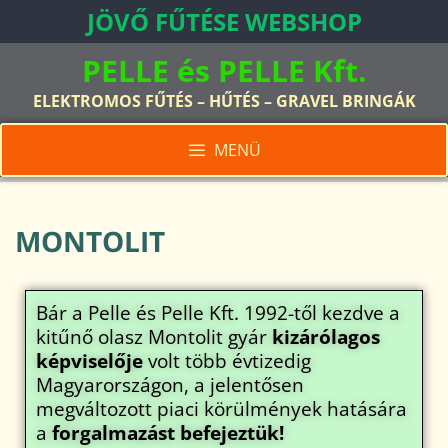
JÖVŐ FŰTÉSE WEBSHOP
PELLE és PELLE Kft.
ELEKTROMOS FŰTÉS – HŰTÉS – GRAVEL BRINGÁK
MENÜ
MONTOLIT
Bár a Pelle és Pelle Kft. 1992-től kezdve a
kitűnő olasz Montolit gyár
kizárólagos
képviselője
volt több évtizedig
Magyarországon, a jelentősen
megváltozott piaci körülmények hatására
a
forgalmazást befejeztük!