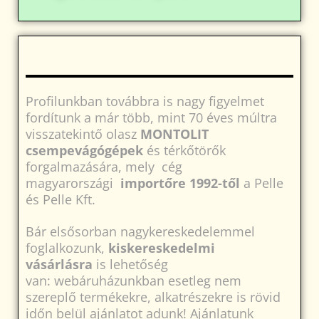
Profilunkban továbbra is nagy figyelmet
fordítunk a már több, mint 70 éves múltra
visszatekintő olasz
MONTOLIT
csempevágógépek
és térkőtörők
forgalmazására, mely cég
magyarországi
importőre 1992-től
a Pelle
és Pelle Kft.
Bár elsősorban nagykereskedelemmel
foglalkozunk,
kiskereskedelmi
vásárlásra
is lehetőség
van: webáruházunkban esetleg nem
szereplő termékekre, alkatrészekre is rövid
időn belül ajánlatot adunk! Ajánlatunk