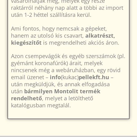
vásárolhatják meg, melyek egy része
raktárról néhány nap alatt a többi az import
után 1-2 héttel szállításra kerül.
Ami fontos, hogy nemcsak a gépeket,
hanem az utolsó kis csavart,
alkatrészt,
kiegészítőt
is megrendelheti akciós áron.
Azon csempevágók és egyéb szerszámok (pl.
gyémánt koronafúrók) árait, melyek
nincsenek még a webáruházban, egy rövid
email üzenet –
info
(kukac)
pellekft.hu
–
után megküldjük, és annak elfogadása
után
bármilyen Montolit termék
rendelhető
, melyet a letölthető
katalógusban megtalál.