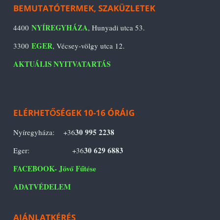
BEMUTATÓTERMEK, SZAKÜZLETEK
NYÍREGYHÁZA
4400
, Hunyadi utca 53.
EGER
3300
, Vécsey-völgy utca 12.
AKTUÁLIS NYITVATARTÁS
ELÉRHETŐSÉGEK 10-16 ÓRÁIG
30 995 2238
Nyíregyháza: +36
30 629 6883
Eger: +36
FACEBOOK- Jövő Fűtése
ADATVÉDELEM
AJÁNLATKÉRÉS