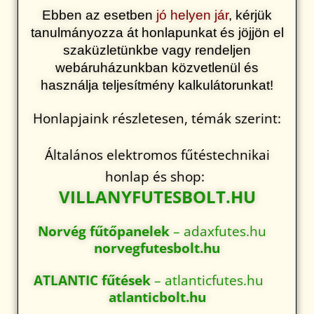
Ebben az esetben
jó helyen jár
, kérjük
tanulmányozza át honlapunkat és
jöjjön el
szaküzletünkbe vagy rendeljen
webáruházunkban közvetlenül és
használja teljesítmény kalkulátorunkat!
Honlapjaink részletesen, témák szerint:
Általános elektromos fűtéstechnikai
honlap és shop:
VILLANYFUTESBOLT.HU
Norvég fűtőpanelek
– adaxfutes.hu
norvegfutesbolt.hu
ATLANTIC fűtések
– atlanticfutes.hu
atlanticbolt.hu