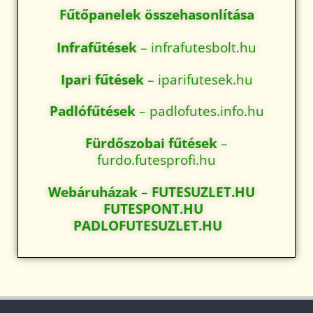
Fűtőpanelek összehasonlítása
Infrafűtések
– infrafutesbolt.hu
Ipari fűtések
– iparifutesek.hu
Padlófűtések
– padlofutes.info.hu
Fürdőszobai fűtések
–
furdo.futesprofi.hu
Webáruházak –
FUTESUZLET.HU
FUTESPONT.HU
PADLOFUTESUZLET.HU