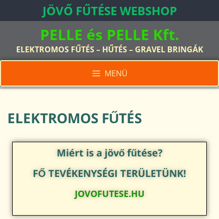
JÖVŐ FŰTÉSE WEBSHOP
PELLE és PELLE Kft.
ELEKTROMOS FŰTÉS – HŰTÉS – GRAVEL BRINGÁK
MENÜ
ELEKTROMOS FŰTÉS
Miért is a jövő fűtése?
FŐ TEVÉKENYSÉGI TERÜLETÜNK!
JOVOFUTESE.HU