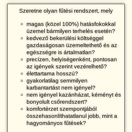
Szeretne olyan fűtési rendszert, mely
magas (közel 100%) hatásfokokkal
üzemel bármilyen terhelés esetén?
kedvező bekerülési költséggel
gazdaságosan üzemeltethető és az
egészségre is ártalmatlan?
precízen, helyiségenként, pontosan
az igények szerint vezérelhető?
élettartama hosszú?
gyakorlatilag semmilyen
karbantartást nem igényel?
nem igényel kazánházat, kéményt és
bonyolult csőrendszert?
komfortérzet szempontjából
összehasonlíthatatlanul jobb, mint a
hagyományos fűtések?